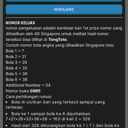
MINIGAME
NOMOR
KELUAR
nomor pengeluaran adalah berdasar kan 1st prize nomor yang
dihasilkan oleh 4D Singapore untuk melihat hasil nomor
tersebut bisa dilihat di
TongToto
.
Contoh nomor bola angka yang dihasilkan Singapore toto:
Bola 1 = 7
Bola 2 = 21
Bola 3 = 29
Bola 4 = 32
Bola 5 = 36
Bola 6 = 38
Additional Number = 04
Nomor buka
0885
Cara perhitungan rumus:
Bola di urutkan dari yang terkecil sampai yang
terbesar.
Bola ke 1 sampai bola ke 6 dijumlahkan
7+21+29+32+36+38 = 163 di kali 2 = 326
Hasil dari 326 dikurangkan bola ke 1 ( 7 ) dan bola ke